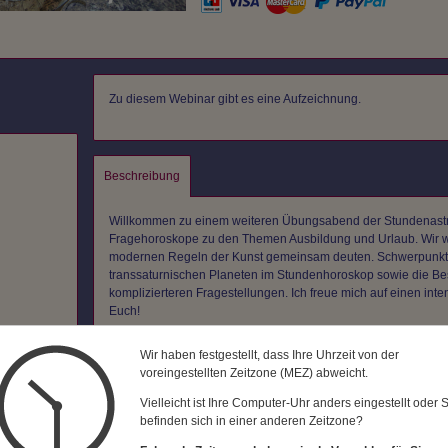
Zu diesem Webinar gibt es eine Aufzeichnung.
Beschreibung
Willkommen zu einem weiteren Übungsabend der Stundenastro
Fragehoroskope zu den Themen Ausbildung und Urlaub. Wir we
modernen Regeln der Kunst gemeinsam deuten. Schwerpunkte
transsaturnischen Planeten im Stundenhoroskop sowie die Bes
komplizierteren Fragestellungen. Ich freue mich auf einen i
Euch!
Neuen Interessenten der Stundenastrologie empfehle das Ein
Wir haben festgestellt, dass Ihre Uhrzeit von der
astrologie.edudip.com/w/244606.
voreingestellten Zeitzone (MEZ) abweicht.
Wenn Du Deine Kenntnisse über die essentiellen und akzident
Vielleicht ist Ihre Computer-Uhr anders eingestellt oder 
möchtest, lege ich Dir das Video des Stundenastrologie-Übun
befinden sich in einer anderen Zeitzone?
https://bewegte-astrologie.edudip.com/w/251618