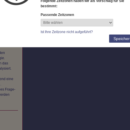
Folgende Zeitzonen haben wir als Vorschlag für Sie
bestimmt:
Passende Zeitzonen
Ist Ihre Zeitzone nicht aufgeführt?
Speicher
den
ie.
ch das
ysiert.
end eine
.
des Frage-
werden