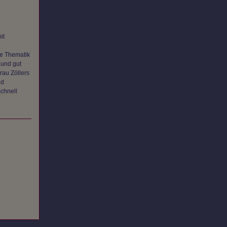
it
e
ie Thematik
 und gut
rau Zöllers
nd
chnell