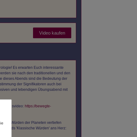
Video kaufen
logie! Es erwarten Euch interessante
rden sie nach den traditionellen und den
 dieses Abends sind die Bedeutung der
timmung der Signifikatoren auch bei
ntensiven und lebendigen Übungsabend mit
führungsvideo:
https://bewegte-
iellen Würden der Planeten vertiefen
Sie
gsabends 'Klassische Würden' ans Herz: