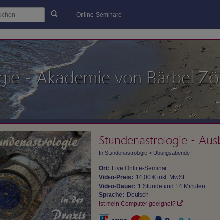
Online-Seminare
gie - Akademie von Bärbel Zöl
Stundenastrologie - Aus
In
Stundenastrologie
>
Übungsabende
Ort:
Live Online-Seminar
Video-Preis:
14,00 € inkl. MwSt.
Video-Dauer:
1 Stunde und 14 Minuten
Sprache:
Deutsch
Ist mein Computer geeignet?